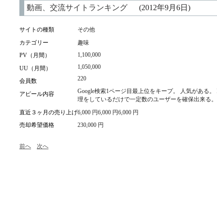
動画、交流サイトランキング
(2012年9月6日)
サイトの種類
その他
カテゴリー
趣味
1,100,000
PV（月間）
1,050,000
UU（月間）
220
会員数
Google検索1ページ目最上位をキープ。 人気がある。
アピール内容
理をしているだけで一定数のユーザーを確保出来る。
直近３ヶ月の売り上げ
6,000 円6,000 円6,000 円
売却希望価格
230,000 円
前へ
次へ
1 of 1