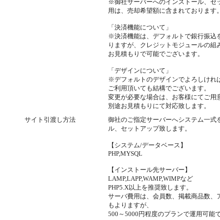
※御社サーバーへのインストール、セ
用は、売却希望額に含まれております
「決済機能について」
※決済機能は、デフォルトで銀行振込
りますが、クレジットモジュールの組
お見積もりで可能でございます。
「デザインについて」
※デフォルトのデザインでよろしけれ
ご利用頂いても結構でございます。
変更が必要な場合は、お客様にてご用
別途お見積もりにて対応致します。
サイト引渡し方法
御社のご指定サーバーへシステム一式
ル、セットアップ致します。
【システム/データベース】
PHP,MYSQL
【インストール先サーバー】
LAMP,LAPP,WAMP,WIMPなど
PHP5.X以上を推奨致します。
サーバ費用は、会員数、掲載商品数、
もよりますが、
500～5000円程度のプランで運用可能