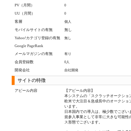
PV（月間）
0
UU（月間）
0
客層
個人
モバイルサイトの有無
無し
Yahoo!カテゴリ登録の有無
無し
Google PageRank
メールマガジンの有無
有り
会員登録数
0人
開発会社
自社開発
サイトの特徴
アピール内容
【アピール内容】
本システムの「スクラッチオークショ
欧米で大注目＆急成長中のオークショ
います。
日本国内での導入は、極少数でござい
規参入事業として非常に大きな可能性
ス形態でございます。