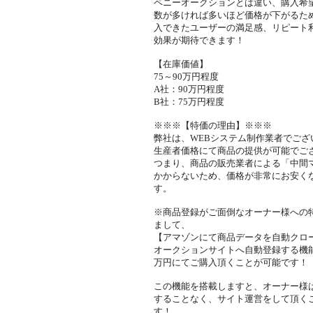
ペニーオークションとは違い、購入希
数が多ければ多いほど価格が下がるた
入できたユーザーの満足感、リピート
効果が期待できます！
【在庫価値】
75～90万円程度
A社：90万円程度
B社：75万円程度
※※※【特価の理由】※※※
弊社は、WEBシステム制作業者でござ
生産者価格にて商品の提供が可能でご
つまり、商品の販売業者による「中間
かからないため、価格が非常にお安く
す。
※商品登録がご面倒なオーナー様への
まして、
【アマゾンにて商品データを自動クロ
オークションサイトへ自動登録する機
万円にてご購入頂くことが可能です！
この機能を搭載しますと、オーナー様
することなく、サイト運営をして頂く
す！