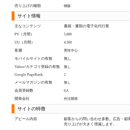
売り上げの種類
物販
サイト情報
主なコンテンツ
書籍・書類の電子化代行業
PV（月間）
5,000
UU（月間）
4,500
客層
男性中心
モバイルサイトの有無
無し
Yahoo!カテゴリ登録の有無
無し
Google PageRank
2
メールマガジンの有無
無し
会員登録数
0人
開発会社
外注開発
サイトの特徴
アピール内容
顧客からの問い合わせ多数。広告・顧
売り上げが大きく増減します。