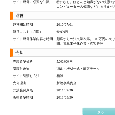
サイト運営に必要な知識
特になし。ほとんど知識がない状態で
コンピューターの知識などもありませ
運営
運営開始時期
2010/07/01
運営コスト（月間）
60,000円
サイト運営作業内容と時間
顧客からの注文量次第。100万円の売り
間。書籍電子化作業・顧客管理
売却
売却希望価格
5,000,000 円
譲渡対象物
URL・機材一式・顧客データ
サイト引渡し方法
相談
売却理由
新規事業資金
交渉受付期限
2011/09/30
販売希望時期
2011/09/30
戻る