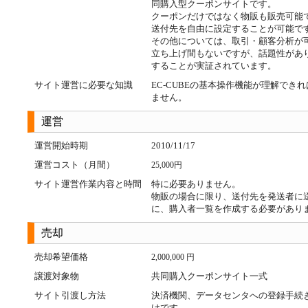
同購入型クーポンサイトです。
クーポンだけではなく物販も販売可能
送付先を自由に設定することが可能で
その他については、取引・顧客分析が
立ち上げ間もないですが、話題性があ
することが実証されています。
サイト運営に必要な知識
EC-CUBEの基本操作機能が理解でき
ません。
運営
運営開始時期
2010/11/17
運営コスト（月間）
25,000円
サイト運営作業内容と時間
特に必要ありません。
物販の場合に限り、送付先を発送者に
に、購入者一覧を作成する必要があり
売却
売却希望価格
2,000,000 円
譲渡対象物
共同購入クーポンサイト一式
サイト引渡し方法
決済機関、データセンタへの登録手続
けです。