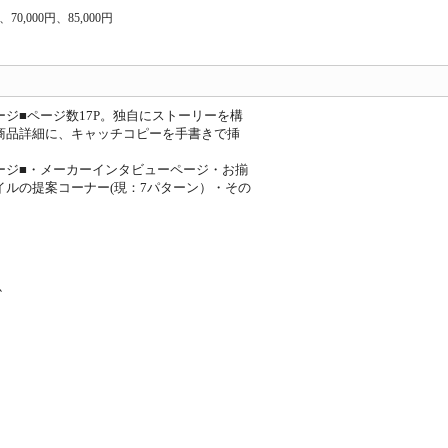
円、70,000円、85,000円
ージ■ページ数17P。独自にストーリーを構
商品詳細に、キャッチコピーを手書きで挿
ージ■・メーカーインタビューページ・お揃
イルの提案コーナー(現：7パターン）・その
心