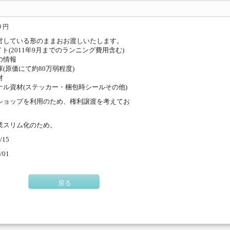
0 円
営している形のままおお渡しいたします。
イト(2011年9月までのランニング費用含む)
の情報
(原価にて約80万弱程度)
材
ナル資材(ステッカー・梱包時シールその他)
ショップを利用のため、権利譲渡を考えてお
。
業スリム化のため。
/15
/01
戻る