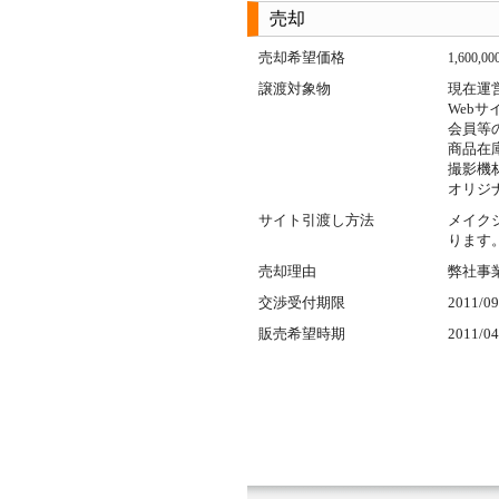
売却
売却希望価格
1,600,00
譲渡対象物
現在運
Webサ
会員等
商品在庫
撮影機
オリジ
サイト引渡し方法
メイク
ります
売却理由
弊社事
交渉受付期限
2011/09
販売希望時期
2011/04