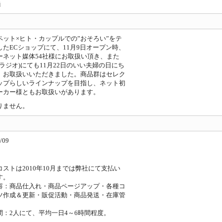
発
ペット×ヒト・カップルでの”おそろい”をテ
したECショップにて、11月9日オープン時、
ーネット媒体54社様にお取扱い頂き、また
E(ラジオ)にても11月22日のいい夫婦の日にち
、お取扱いいただきました。商品群はセレク
ップらしいラインナップを目指し、ネット初
ーカー様ともお取扱いがあります。
りません。
/09
コストは2010年10月までは弊社にて支払い
す。
容：商品仕入れ・商品ページアップ・各種コ
ツ作成＆更新・販促活動・商品発送・在庫管
間：2人にて、平均一日4～6時間程度。