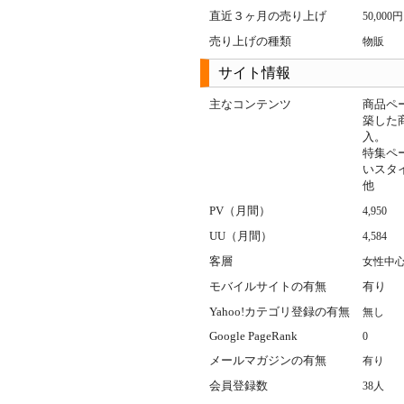
直近３ヶ月の売り上げ
50,000
売り上げの種類
物販
サイト情報
主なコンテンツ
商品ペ
築した
入。
特集ペ
いスタ
他
PV（月間）
4,950
UU（月間）
4,584
客層
女性中
モバイルサイトの有無
有り
Yahoo!カテゴリ登録の有無
無し
Google PageRank
0
メールマガジンの有無
有り
会員登録数
38人