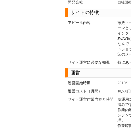
開発会社
自社開
サイトの特徴
アピール内容
家族・
ーマと
インタ
JWAV
なんで
トショ
卸のメ
サイト運営に必要な知識
特にあ
運営
運営開始時期
2010/11
運営コスト（月間）
10,500円
サイト運営作業内容と時間
※運用
済みで
作業内
ンテン
理。
作業時