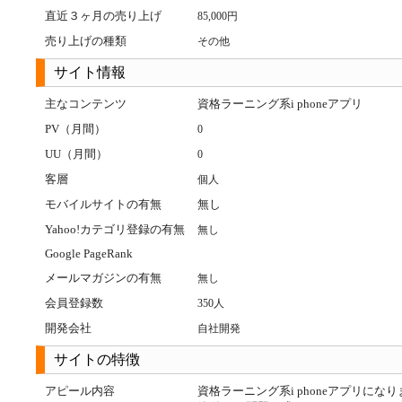
直近３ヶ月の売り上げ
85,000円
売り上げの種類
その他
サイト情報
主なコンテンツ
資格ラーニング系i phoneアプリ
PV（月間）
0
UU（月間）
0
客層
個人
モバイルサイトの有無
無し
Yahoo!カテゴリ登録の有無
無し
Google PageRank
メールマガジンの有無
無し
会員登録数
350人
開発会社
自社開発
サイトの特徴
アピール内容
資格ラーニング系i phoneアプリにな