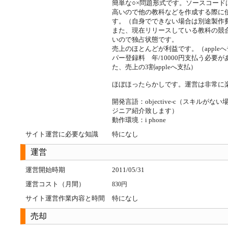
簡単な○×問題形式です。ソースコード
高いので他の教科などを作成する際に
す。（自身でできない場合は別途製作
また、現在リリースしている教科の競
いので独占状態です。
売上のほとんどが利益です。（apple
パー登録料 年/10000円支払う必要
た、売上の3割appleへ支払）
ほぼほったらかしです。運営は非常に
開発言語：objective-c（スキルがな
ジニア紹介致します）
動作環境：i phone
サイト運営に必要な知識
特になし
運営
運営開始時期
2011/05/31
運営コスト（月間）
830円
サイト運営作業内容と時間
特になし
売却