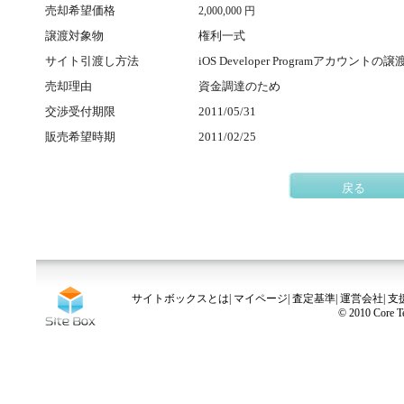
売却希望価格
2,000,000 円
譲渡対象物
権利一式
サイト引渡し方法
iOS Developer Programアカウントの譲
売却理由
資金調達のため
交渉受付期限
2011/05/31
販売希望時期
2011/02/25
戻る
サイトボックスとは
|
マイページ
|
査定基準
|
運営会社
|
支
© 2010 Core Te