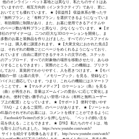
】 他のオンライン・ペット墓地とは異なり、私たちのサイトはあ
していますので、相互方向的（インタラクティブ）であり、更に、
おいてとても優れています。 ★【収益性】 収益体系が整ったサ
が「無料プラン」と「有料プラン」を選択できるようになっていま
は、有効期限に制限があり、また、お墓に使用できるアイテムや
のページ数が有料プランと異なり、少なくなっています。 ★【オ
弊社のデザイナーは、二つの巨大な3Dロケーションを開発し、ま
ぶ多数のお墓と装飾品を作り上げました。すべてのソースファイル
ートは、購入者に譲渡されます。 ★【大衆文化におかれた焦点】
」は、それぞれの動物ごとにページをめくれるようになっており、
ふれています（自由に選択できるテキストの文字の色、ステッカ
真のアップロード、すべての対象物の場所を移動させたり、あらゆ
たりすることもできます）。実際のところ、この機能は、プリクラ
しており、直覚的でわかりやすく、人を惹きつけます。 ★【モバ
機能の一部（お墓の見学、「メモリーブック」を見る、登録など）
デバイスに適応しています。つまり、これらの機能にはスマートフ
うことです。 ★【マルチメディア】 ロケーション（島）を見る
ク（曲）が再生され、音量はズームインの度合いに応じて変化しま
洗練され、便利で使い勝手のよい管理パネル（有料と無料ユーザー
プ上の配置）となっています。 ★【サポート】 便利で使いやす
「FAQ・よくあるご質問」のページがあります。 ★【ソーシャル
TML版のそれぞれのお墓には、コメントを残すことができるように
FacebookやTwitterのボタンを押しながら、「ペットの飼い主を
花を供える」こともできます。 ★【PR】 私たちのサイトは、地
げられました。 https://www.youtube.com/watch?
また、サイトを紹介する映像もあります。 http://www.youtube.com/watch?
cCA 平均ユーザー数は以下でご紹介します。 ★サイト内には、有名な動