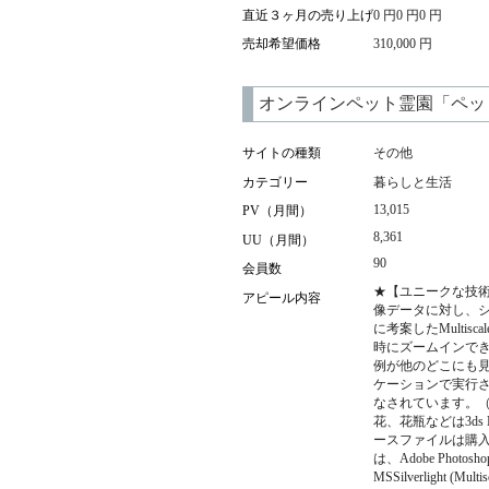
直近３ヶ月の売り上げ
0 円0 円0 円
売却希望価格
310,000 円
オンラインペット霊園「ペッ
サイトの種類
その他
カテゴリー
暮らしと生活
13,015
PV（月間）
8,361
UU（月間）
90
会員数
★【ユニークな技術】
アピール内容
像データに対し、
に考案したMultisc
時にズームインで
例が他のどこにも見受
ケーションで実行され、
なされています。
花、花瓶などは3d
ースファイルは購
は、Adobe Photo
MSSilverlight (