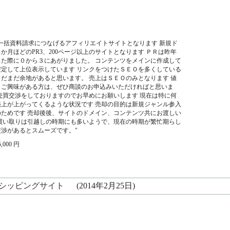
一括資料請求につなげるアフィリエイトサイトとなります 新規ド
か月ほどのPR3、200ページ以上のサイトとなります ＰＲは昨年
た際に０から３にあがりました。 コンテンツをメインに作成して
定して上位表示しています リンクをつけたＳＥＯを多くしている
だまだ余地があると思います。 売上はＳＥＯのみとなります 値
、ご興味がある方は、ぜひ商談のお申込みいただければと思いま
売買交渉をしておりますのでお早めにお願いします 現在は特に何
上が上がってくるような状況です 売却の目的は新規ジャンル参入
ためです 売却後後、サイトのドメイン、コンテンツ共にお渡しい
買い取りは引越しの時期にも多いようで、現在の時期が繁忙期らし
渉があるとスムーズです。"
5,000 円
シッピングサイト
(2014年2月25日)