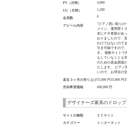
4,000
PV（月間）
1,200
UU（月間）
0
会員数
"ピアノ買い取りの
アピール内容
メイン、運用歴１０
末にＰＲ更新があっ
おりましたので、安
わけではないのでま
引き可能ですので
す。 複数サイトで
もしていなくとも売
のための資金調達の
たします。 ピアノ
いので、お早目の交
直近３ヶ月の売り上げ
35,000 円35,000 円3
売却希望価格
600,000 円
デザイナーズ家具のドロップ
サイトの種類
ＥＣサイト
カテゴリー
インターネット