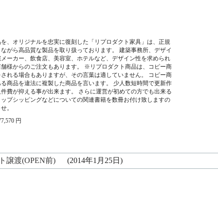
品を、オリジナルを忠実に復刻した「リプロダクト家具」は、正規
ながら高品質な製品を取り扱っております。 建築事務所、デザイ
宅メーカー、飲食店、美容室、ホテルなど、デザイン性を求められ
舗様からのご注文もあります。 ※リプロダクト商品は、コピー商
される場合もありますが、その言葉は適していません。 コピー商
る商品を違法に複製した商品を言います。 少人数短時間で更新作
件費が抑える事が出来ます。 さらに運営が初めての方でも出来る
ロップシッピングなどについての関連書籍を数冊お付け致しますの
ませ。
77,570 円
譲渡(OPEN前)
(2014年1月25日)