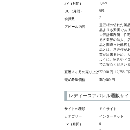
1,929
PV（月間）
691
UU（月間）
7
会員数
意匠権の切れた製
アピール内容
品よりも安価であり
ン設計事務所、住
る各業界の法人、店
品と間違った解釈を
品とは、意匠権があ
業が出来るため、人
ように、家具やド
でご安心ください
直近３ヶ月の売り上げ
77,000 円112,756 円
売却希望価格
580,000 円
レディースアパレル通販サイト
サイトの種類
ＥＣサイト
カテゴリー
インターネット
0
PV（月間）