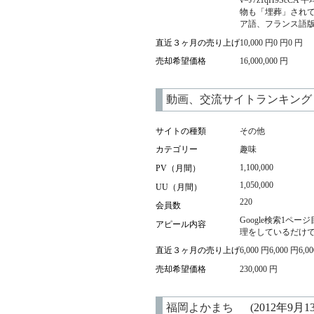
物も「埋葬」され
ア語、フランス語
直近３ヶ月の売り上げ
10,000 円0 円0 円
売却希望価格
16,000,000 円
動画、交流サイトランキング
サイトの種類
その他
カテゴリー
趣味
1,100,000
PV（月間）
1,050,000
UU（月間）
220
会員数
Google検索1ペ
アピール内容
理をしているだけで
直近３ヶ月の売り上げ
6,000 円6,000 円6,0
売却希望価格
230,000 円
福岡よかまち
(2012年9月1