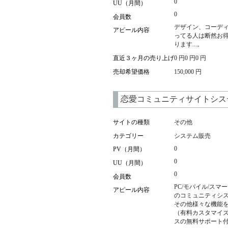
0
UU（月間）
0
会員数
デザイン、コーディ
アピール内容
ってる人は断然お得
ります...。
直近３ヶ月の売り上げ
0 円0 円0 円
売却希望価格
150,000 円
恋愛コミュニティサイトシス
サイトの種類
その他
カテゴリー
システム販売
0
PV（月間）
0
UU（月間）
0
会員数
PC/モバイル/ス
アピール内容
のコミュニティシス
その他様々な機能を
（有料カスタマイズ
スの無料サポート