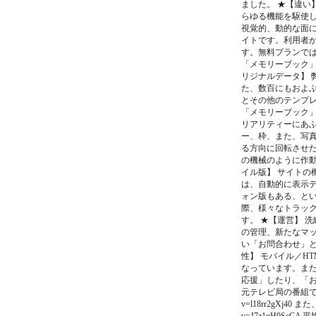
ました。 ★【違い
らゆる機能を駆使
視覚的、動的な面に
イトです。利用者
す。無料プランで
「メモリーブック」
リジナルデータ】 
た、数百にもおよ
とその他のテンプレ
「メモリーブック
リアリティーにあ
ー、枠、また、写
る方向に回転させ
の機械のように作動
イル版】 サイトの
は、自動的に表示
ォン版もある、とい
際、様々なトラッ
す。 ★【運営】 
の管理、新たなマッ
い「お問合わせ」と
性】 モバイル／H
なっています。また、
応援」したり、「お
元テレビ局の番組でも取り上
v=l18rr2gXj40 
v=J7z1qH9S