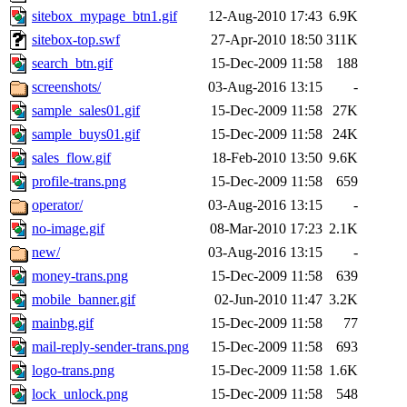
sitebox_mypage_btn1.gif
12-Aug-2010 17:43
6.9K
sitebox-top.swf
27-Apr-2010 18:50
311K
search_btn.gif
15-Dec-2009 11:58
188
screenshots/
03-Aug-2016 13:15
-
sample_sales01.gif
15-Dec-2009 11:58
27K
sample_buys01.gif
15-Dec-2009 11:58
24K
sales_flow.gif
18-Feb-2010 13:50
9.6K
profile-trans.png
15-Dec-2009 11:58
659
operator/
03-Aug-2016 13:15
-
no-image.gif
08-Mar-2010 17:23
2.1K
new/
03-Aug-2016 13:15
-
money-trans.png
15-Dec-2009 11:58
639
mobile_banner.gif
02-Jun-2010 11:47
3.2K
mainbg.gif
15-Dec-2009 11:58
77
mail-reply-sender-trans.png
15-Dec-2009 11:58
693
logo-trans.png
15-Dec-2009 11:58
1.6K
lock_unlock.png
15-Dec-2009 11:58
548