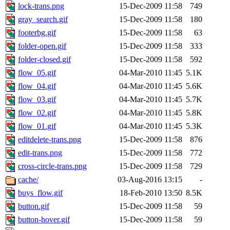
lock-trans.png
15-Dec-2009 11:58
749
gray_search.gif
15-Dec-2009 11:58
180
footerbg.gif
15-Dec-2009 11:58
63
folder-open.gif
15-Dec-2009 11:58
333
folder-closed.gif
15-Dec-2009 11:58
592
flow_05.gif
04-Mar-2010 11:45
5.1K
flow_04.gif
04-Mar-2010 11:45
5.6K
flow_03.gif
04-Mar-2010 11:45
5.7K
flow_02.gif
04-Mar-2010 11:45
5.8K
flow_01.gif
04-Mar-2010 11:45
5.3K
editdelete-trans.png
15-Dec-2009 11:58
876
edit-trans.png
15-Dec-2009 11:58
772
cross-circle-trans.png
15-Dec-2009 11:58
729
cache/
03-Aug-2016 13:15
-
buys_flow.gif
18-Feb-2010 13:50
8.5K
button.gif
15-Dec-2009 11:58
59
button-hover.gif
15-Dec-2009 11:58
59