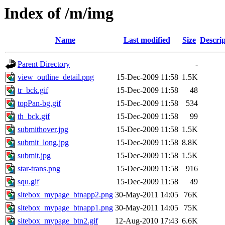
Index of /m/img
Name
Last modified
Size
Descrip
Parent Directory
-
view_outline_detail.png
15-Dec-2009 11:58
1.5K
tr_bck.gif
15-Dec-2009 11:58
48
topPan-bg.gif
15-Dec-2009 11:58
534
th_bck.gif
15-Dec-2009 11:58
99
submithover.jpg
15-Dec-2009 11:58
1.5K
submit_long.jpg
15-Dec-2009 11:58
8.8K
submit.jpg
15-Dec-2009 11:58
1.5K
star-trans.png
15-Dec-2009 11:58
916
squ.gif
15-Dec-2009 11:58
49
sitebox_mypage_btnapp2.png
30-May-2011 14:05
76K
sitebox_mypage_btnapp1.png
30-May-2011 14:05
75K
sitebox_mypage_btn2.gif
12-Aug-2010 17:43
6.6K