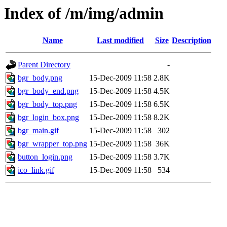
Index of /m/img/admin
Name
Last modified
Size
Description
Parent Directory
-
bgr_body.png
15-Dec-2009 11:58
2.8K
bgr_body_end.png
15-Dec-2009 11:58
4.5K
bgr_body_top.png
15-Dec-2009 11:58
6.5K
bgr_login_box.png
15-Dec-2009 11:58
8.2K
bgr_main.gif
15-Dec-2009 11:58
302
bgr_wrapper_top.png
15-Dec-2009 11:58
36K
button_login.png
15-Dec-2009 11:58
3.7K
ico_link.gif
15-Dec-2009 11:58
534