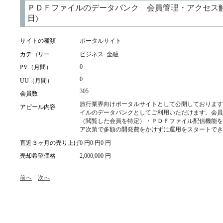
ＰＤＦファイルのデータバンク 会員管理・アクセス
日)
サイトの種類
ポータルサイト
カテゴリー
ビジネス･金融
0
PV（月間）
0
UU（月間）
305
会員数
旅行業界向けポータルサイトとして公開しております
アピール内容
イルのデータバンクとしてご利用いただけます。会員
（閲覧した会員を特定）・ＰＤＦファイル配信機能を
ア次第で多額の開発費をかけずに運用をスタートでき
直近３ヶ月の売り上げ
0 円0 円0 円
売却希望価格
2,000,000 円
前へ
次へ
1 of 1